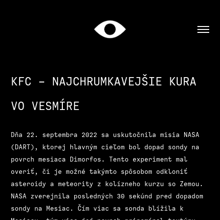
KFC - NAJCHRUMKAVEJŠIE KURA 
VO VESMÍRE
Dňa 22. septembra 2022 sa uskutočnila misia NASA
(DART), ktorej hlavným cieľom bol dopad sondy na
povrch mesiaca Dimorfos. Tento experiment mal
overiť, či je možné takýmto spôsobom odkloniť
asteroidy a meteority z kolízneho kurzu so Zemou.
NASA zverejnila posledných 30 sekúnd pred dopadom
sondy na Mesiac. Čím viac sa sonda blížila k